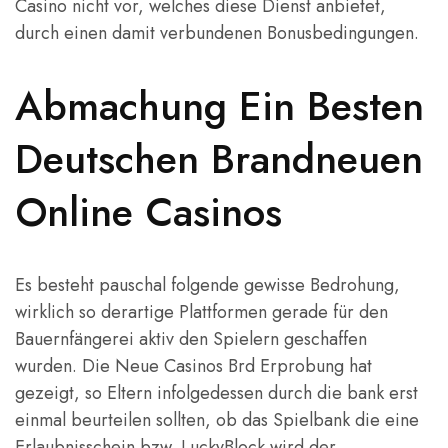
Casino nicht vor, welches diese Dienst anbietet,
durch einen damit verbundenen Bonusbedingungen.
Abmachung Ein Besten
Deutschen Brandneuen
Online Casinos
Es besteht pauschal folgende gewisse Bedrohung,
wirklich so derartige Plattformen gerade für den
Bauernfängerei aktiv den Spielern geschaffen
wurden. Die Neue Casinos Brd Erprobung hat
gezeigt, so Eltern infolgedessen durch die bank erst
einmal beurteilen sollten, ob das Spielbank die eine
Erlaubnisschein bzw. LuckyBlock wird der