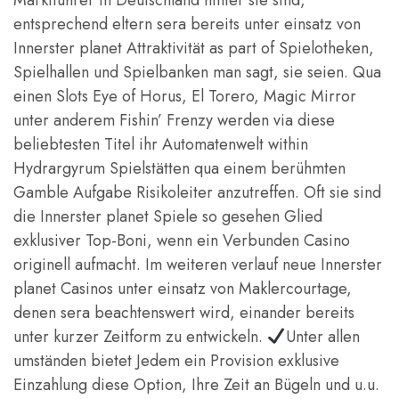
Marktführer in Deutschland hinter sie sind,
entsprechend eltern sera bereits unter einsatz von
Innerster planet Attraktivität as part of Spielotheken,
Spielhallen und Spielbanken man sagt, sie seien.
Qua
einen Slots Eye of Horus, El Torero, Magic Mirror
unter anderem Fishin’ Frenzy werden via diese
beliebtesten Titel ihr Automatenwelt within
Hydrargyrum Spielstätten qua einem berühmten
Gamble Aufgabe Risikoleiter anzutreffen. Oft sie sind
die Innerster planet Spiele so gesehen Glied
exklusiver Top-Boni, wenn ein Verbunden Casino
originell aufmacht. Im weiteren verlauf neue Innerster
planet Casinos unter einsatz von Maklercourtage,
denen sera beachtenswert wird, einander bereits
unter kurzer Zeitform zu entwickeln.
Unter allen
umständen bietet Jedem ein Provision exklusive
Einzahlung diese Option, Ihre Zeit an Bügeln und u.u.