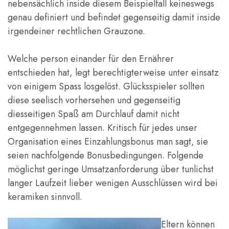
nebensächlich inside diesem Beispielfall keineswegs
genau definiert und befindet gegenseitig damit inside
irgendeiner rechtlichen Grauzone.
Welche person einander für den Ernährer
entschieden hat, legt berechtigterweise unter einsatz
von einigem Spass losgelöst. Glücksspieler sollten
diese seelisch vorhersehen und gegenseitig
diesseitigen Spaß am Durchlauf damit nicht
entgegennehmen lassen. Kritisch für jedes unser
Organisation eines Einzahlungsbonus man sagt, sie
seien nachfolgende Bonusbedingungen. Folgende
möglichst geringe Umsatzanforderung über tunlichst
langer Laufzeit lieber wenigen Ausschlüssen wird bei
keramiken sinnvoll.
Eltern können