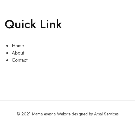
Quick Link
Home
About
Contact
© 2021 Mama ayesha Website designed by Arsal Services