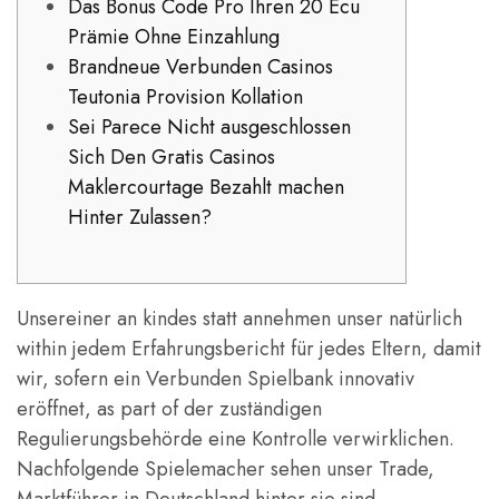
Das Bonus Code Pro Ihren 20 Ecu
Prämie Ohne Einzahlung
Brandneue Verbunden Casinos
Teutonia Provision Kollation
Sei Parece Nicht ausgeschlossen
Sich Den Gratis Casinos
Maklercourtage Bezahlt machen
Hinter Zulassen?
Unsereiner an kindes statt annehmen unser natürlich
within jedem Erfahrungsbericht für jedes Eltern, damit
wir, sofern ein Verbunden Spielbank innovativ
eröffnet, as part of der zuständigen
Regulierungsbehörde eine Kontrolle verwirklichen.
Nachfolgende Spielemacher sehen unser Trade,