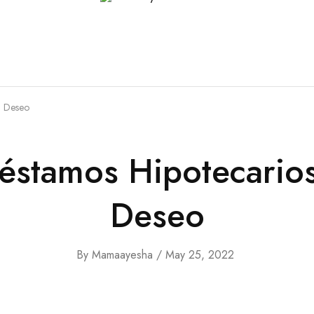
Mama
A
Ayesha
Healthier
LLC
Brand
n Deseo
éstamos Hipotecario
Deseo
By
Mamaayesha
May 25, 2022