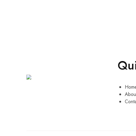
Qui
Hom
Abou
Cont