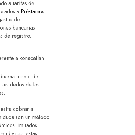
do a tarifas de
mbrados a
Préstamos
astos de
iones bancarias
s de registro.
a buena fuente de
 sus dedos de los
es.
cesita cobrar a
in duda son un método
ómicos limitados
n embargo, estas