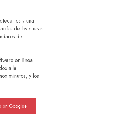
otecarios y una
rifas de las chicas
ándares de
ftware en línea
os a la
os minutos, y los
e on Google+