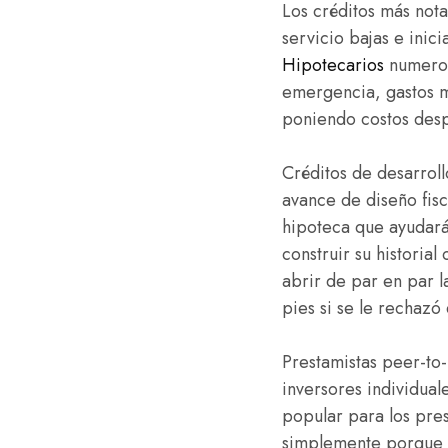
Los créditos más not
servicio bajas e inic
Hipotecarios
numeros
emergencia, gastos m
poniendo costos despi
Créditos de desarroll
avance de diseño fisc
hipoteca que ayudará
construir su historia
abrir de par en par l
pies si se le rechazó
Prestamistas peer-to-
inversores individual
popular para los pre
simplemente porque p