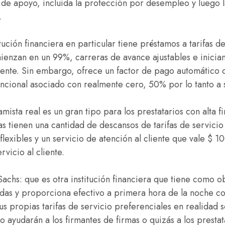
 de apoyo, incluida la protección por desempleo y luego 
.
itución financiera en particular tiene préstamos a tarifas d
enzan en un 99%, carreras de avance ajustables e inician
liente. Sin embargo, ofrece un factor de pago automático q
encional asociado con realmente cero, 50% por lo tanto a 
amista real es un gran tipo para los prestatarios con alta f
as tienen una cantidad de descansos de tarifas de servicio
exibles y un servicio de atención al cliente que vale $ 1
vicio al cliente.
hs: que es otra institución financiera que tiene como ob
das y proporciona efectivo a primera hora de la noche co
us propias tarifas de servicio preferenciales en realidad 
o ayudarán a los firmantes de firmas o quizás a los prestat