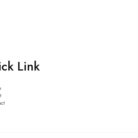
ck Link
e
t
act