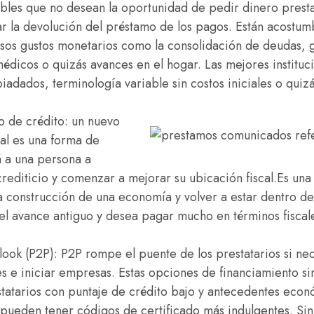
ables que no desean la oportunidad de pedir dinero presta
iar la devolución del préstamo de los pagos. Están acostu
os gustos monetarios como la consolidación de deudas, g
édicos o quizás avances en el hogar.
Las mejores instituc
adados, terminología variable sin costos iniciales o quizá
o de crédito: un nuevo
al es una forma de
 a una persona a
l crediticio y comenzar a mejorar su ubicación fiscal.Es un
a construcción de una economía y volver a estar dentro de
 el avance antiguo y desea pagar mucho en términos fiscal
look (P2P): P2P rompe el puente de los prestatarios si ne
es e iniciar empresas. Estas opciones de financiamiento s
statarios con puntaje de crédito bajo y antecedentes econ
ueden tener códigos de certificado más indulgentes. Si