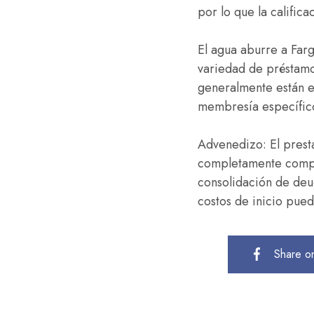
por lo que la califica
El agua aburre a Far
variedad de préstamo
generalmente están e
membresía específicos
Advenedizo: El presta
completamente comput
consolidación de deu
costos de inicio pue
Share o