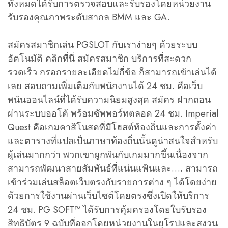
ทั้งหมดได้รับการตรวจสอบและรับรองโดยหน่วยงาน
รับรองคุณภาพระดับสากล BMM และ GA.
สมัครสมาชิกเล่น PGSLOT กับเราง่ายๆ ด้วยระบบ
อัตโนมัติ คลิกที่นี่ สมัครสมาชิก บริการที่สะดวก
รวดเร็ว กรอกรายละเอียดไม่กี่ข้อ ก็สามารถเข้าเล่นได้
เลย สอบถามเพิ่มเติมกับพนักงานได้ 24 ชม. คือเว็บ
พนันออนไลน์ที่ได้รับความนิยมสูงสุด สมัคร ฝากถอน
ผ่านระบบออโต้ พร้อมซัพพอร์ทตลอด 24 ชม. Imperial
Quest คือเกมคาสิโนสดที่มีโฮสต์ท้องถิ่นและการตั้งค่า
และตารางที่แปลเป็นภาษาท้องถิ่นนั้นดูน่าสนใจสำหรับ
ผู้เล่นมากกว่า พวกเขาผูกพันกับเกมมากขึ้นเนื่องจาก
สามารถพัฒนาสายสัมพันธ์ที่แน่นแฟ้นและ…. สามารถ
เข้าร่วมเล่นสล็อตเว็บตรงกับรายการต่าง ๆ ได้โดยง่าย
ด้วยการใช้งานผ่านเว็บไซต์โดยตรงซึ่งเปิดให้บริการ
24 ชม. PG SOFT™ ได้รับการคุ้มครองโดยใบรับรอง
สิทธิบัตร 9 ฉบับที่ออกโดยหน่วยงานในยุโรปและสงวน