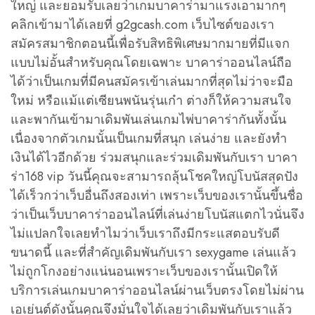
ใหญ่ และยอมรับเลยว่าเกมบาคาร่ามาแรงเอามากๆ
คลิกเข้ามาได้เลยที่ g2gcash.com เว็บไซต์ของเรา
สมัครสมาชิกตอนนี้เพื่อรับสิทธิพิเศษมากมายที่มีแจก
แบบไม่อั้นสำหรับคุณโดยเฉพาะ บาคาร่าออนไลน์ถือ
ได้ว่าเป็นเกมที่มีคนสมัครเข้าเล่นมากที่สุดไม่ว่าจะมือ
ใหม่ หรือแม้แต่เซียนพนันรุ่นเก๋า ต่างก็ให้ความสนใจ
และพากันเข้ามาเดิมพันเล่นเกมไพ่บาคาร่ากันทั้งนั้น
เนื่องจากตัวเกมนั้นเป็นเกมที่สนุก เล่นง่าย และยังทำ
เงินได้ไวอีกด้วย ร่วมสนุกและร่วมเดิมพันกับเรา บาคา
ร่า168 vip วันนี้คุณจะสามารถลุ้นโชคใหญ่โบนัสสุดปัง
ได้เร็วกว่าเว็บอื่นถึงสองเท่า เพราะเว็บของเรานั้นขึ้นชื่อ
ว่าเป็นเว็บบาคาร่าออนไลน์ที่เล่นง่ายโบนัสแตกไวนั่นจึง
ไม่แปลกใจเลยทำไมว่าเว็บเราถึงมีกระแสตอบรับดี
ขนาดนี้ และที่สำคัญเดิมพันกับเรา sexygame เล่นแล้ว
ไม่ถูกโกงอย่างแน่นอนเพราะเว็บของเรานั้นเปิดให้
บริการเล่นเกมบาคาร่าออนไลน์ผ่านเว็บตรงโดยไม่ผ่าน
เอเย่นต์ดังนั้นคุณจึงมั่นใจได้เลยว่าเดิมพันกับเราแล้ว