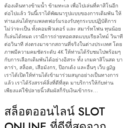
ต้องเดินทางข้ามน้ำ ข้ามทะเล เพื่อไปเล่นที่คาสิโนอีก
ต่อไปแล้ว วันนี้เราได้พัฒนารูปแบบของการเดิมพัน ให้
ท่านเล่นได้ทุกแพลตฟอร์มรองรับทุกระบบปฏิบัติการ
ไม่ว่าจะเป็น ทั้งคอมพิวเตอร์ และ สมาร์ทโฟน ทุนน้อย
ก็เล่นได้หมด เรามีการถ่ายทอดสดแบบเรียลไทม์ วินาที
ต่อวินาที ส่งตรงมาจากสถานที่จริงในต่างประเทศ โดย
ภาพมีความคมชัดระดับ 4K ให้ท่านได้รับชมไปพร้อมๆ
กับการเลือกเดิมพันได้อย่างอิสระ ทั้ง เกมคาสิโนสด บา
คาร่า, สล็อต, เสือมังกร, ป๊อกเด้ง และอื่นๆ เว็บ g2g
เราได้เปิดให้ท่านได้เข้ามาร่วมสนุกอย่างเป็นทางการ
แล้ว เราได้รังสรรค์สิ่งที่ดีที่สุด มาบริการให้กับท่าน
เพียงแค่ใช้ปลายนิ้วสัมผัสก็รับเงินเข้ากระ…
สล็อตออนไลน์ SLOT
ONLINE ที่ดีที่สุดจาก