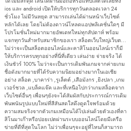
ได้ไม่มีสะดุด เล่นได้ผ่านมือถือหรือแท็บเล็ตได้เลยทั้ง
ios และ android เปิดให้บริการทุกวันตลอดเวลา 24
ชั่วโมง ไม่มีวันหยุด สามารถเล่นได้ผ่านหน้าเว็บไซต์
หลักได้เลย โดยไม่ต้องดาวน์โหลดแอปพลิเคชั่นใดๆ มี
โปรโมชั่นใหม่มากมายอัพเดทใหม่ทุกสัปดาห์ พร้อม
แจกทุกวันสำหรับสมาชิกของเรา สล็อตเว็บใหญ่เว็บต…
ไม่ว่าจะเป็นสล็อตออนไลน์และคาสิโนออนไลน์เราก็มี
ให้บริการครบทุกอย่างที่นี่ที่เดียว เล่นง่าย จ่ายจริง ได้
เงินชัวร์ 100% ไมว่าจะเป็นการเดิมพันเกมจากค่ายเกม
ชื่อดังมากมายที่ได้รับความนิยมอย่างมากในเอเชีย
อย่าง สล็อต ,บาคาร่า ,รูเล็ตต์ ,เสือมังกร ,ยิงปลา ,เกม
เวอร์ชวล ,แบล็คแจ๊ค และที่เหนือไปกว่าเกมสล็อตจาก
เว็บไซต์อื่นๆ เพื่อนๆยังจะได้สัมผัสกับประการณ์การเดิม
พันพนันรูปแบบใหม่ที่สีสันสดใสดึงดูดใจพร้อมด้วย
ความสมจริงจากตัวเกมเหมือนได้ไปเล่นด้วยตัวเองที่คา
สิโนมาเก๊าหรือปอยเปตผ่านระบบออนไลน์โดยมีเครือ
ข่ายที่ดีที่สุดในโลก ไม่ว่าเพื่อนๆจะอยู่ที่ไหนก็สามารถ