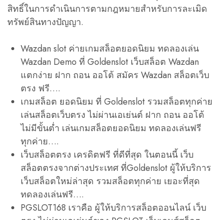
สิทธิ์ในการดำเนินการตามกฎหมายสำหรับการละเมิด
ทรัพย์สินทางปัญญา.
Wazdan slot ค่ายเกมสล็อตยอดนิยม ทดลองเล่น
Wazdan Demo ที่ Goldenslot เว็บสล็อต Wazdan
แตกง่าย ฝาก ถอน ออโต้ สมัคร Wazdan สล็อตเว็บ
ตรง ฟรี….
เกมสล็อต ยอดนิยม ที่ Goldenslot รวมสล็อตทุกค่าย
เล่นสล็อตเว็บตรง ไม่ผ่านเอเย่นต์ ฝาก ถอน ออโต้
ไม่มีขั้นต่ำ เล่นเกมสล็อตยอดนิยม ทดลองเล่นฟรี
ทุกค่าย….
เว็บสล็อตตรง เครดิตฟรี ที่ดีที่สุด ในตอนนี้ เว็บ
สล็อตตรงจากต่างประเทศ ที่Goldenslot ผู้ให้บริการ
เว็บสล็อตใหม่ล่าสุด รวมสล็อตทุกค่าย เยอะที่สุด
ทดลองเล่นฟรี….
PGSLOT168 เราคือ ผู้ให้บริการสล็อตออนไลน์ เว็บ