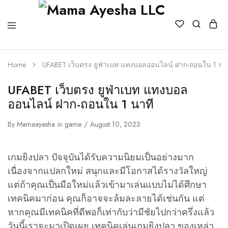
Home
UFABET เว็บตรง ยูฟ่าเบท แทงบอลออนไลน์ ฝาก-ถอนใน 1 นา
UFABET เว็บตรง ยูฟ่าเบท แทงบอล
ออนไลน์ ฝาก-ถอนใน 1 นาที
By
Mamaayesha
in
game
August 10, 2023
เกมยิงปลา ปัจจุบันได้รับความนิยมเป็นอย่างมาก
เนื่องจากแปลกใหม่ สนุกและมีโอกาสได้รางวัลใหญ่
แต่ถ้าคุณเป็นมือใหม่แล้วเข้ามาเล่นแบบไม่ได้ศึกษา
เทคนิคมาก่อน คุณก็อาจจะล้มละลายได้เช่นกัน แต่
หากคุณมีเทคนิคที่ดีพอก็เท่ากับว่ามีชัยไปกว่าครึ่งแล้ว
วันนี้เราจะมาเปิดเผย เทคนิคเล่นเกมยิงปลา ของเหล่า